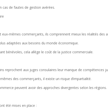
n cas de fautes de gestion avérées.
ire
nt eux-mêmes commerçants, ils comprennent mieux les réalités des af
t plus adaptées aux besoins du monde économique.
tant bénévoles, cela allège le coût de la justice commerciale.
ains reprochent aux juges consulaires leur manque de compétences ju
ux-mêmes des commerçants, il existe un risque d’impartialité.
commerce peuvent avoir des approches divergentes selon les régions.
ont été mises en place :