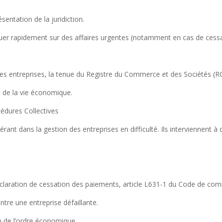
ésentation de la juridiction.
atuer rapidement sur des affaires urgentes (notamment en cas de cess
des entreprises, la tenue du Registre du Commerce et des Sociétés (RC
e de la vie économique.
cédures Collectives
nt dans la gestion des entreprises en difficulté. Ils interviennent à 
déclaration de cessation des paiements, article L631-1 du Code de co
tre une entreprise défaillante.
on de l’ordre économique.