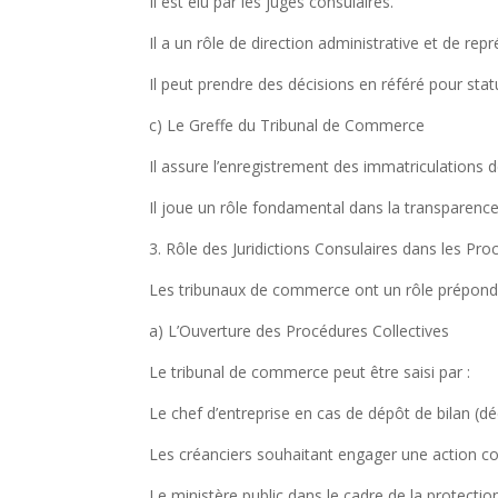
Il est élu par les juges consulaires.
Il a un rôle de direction administrative et de repr
Il peut prendre des décisions en référé pour st
c) Le Greffe du Tribunal de Commerce
Il assure l’enregistrement des immatriculations 
Il joue un rôle fondamental dans la transparenc
3. Rôle des Juridictions Consulaires dans les Pro
Les tribunaux de commerce ont un rôle prépondéra
a) L’Ouverture des Procédures Collectives
Le tribunal de commerce peut être saisi par :
Le chef d’entreprise en cas de dépôt de bilan (
Les créanciers souhaitant engager une action con
Le ministère public dans le cadre de la protecti