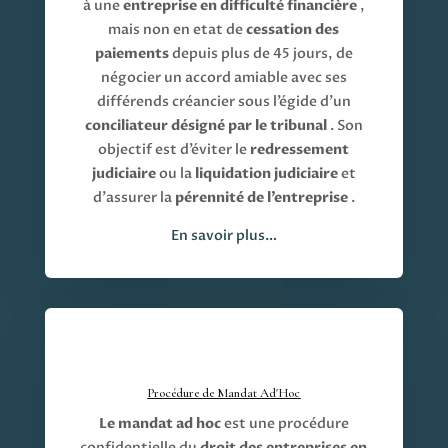
à une
entreprise en difficulté financière
,
mais non en etat de
cessation des
paiements
depuis plus de 45 jours, de
négocier un accord amiable avec ses
différends créancier sous l’égide d’un
conciliateur désigné par le tribunal
. Son
objectif est d’éviter le
redressement
judiciaire
ou la
liquidation judiciaire
et
d’assurer la
pérennité de l’entreprise
.
En savoir plus…
Procédure de Mandat Ad'Hoc
Le mandat ad hoc
est une procédure
confidentielle du
droit des entreprises en