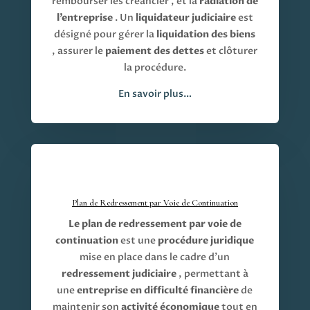
rembourser les créancier
, et la
radiation de
l’entreprise
. Un
liquidateur judiciaire
est
désigné pour gérer la
liquidation des biens
, assurer le
paiement des dettes
et clôturer
la procédure.
En savoir plus…
Plan de Redressement par Voie de Continuation
Le plan de redressement par voie de
continuation
est une
procédure juridique
mise en place dans le cadre d’un
redressement judiciaire
, permettant à
une
entreprise en difficulté financière
de
maintenir son
activité économique
tout en